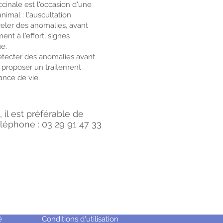
cinale est l'occasion d'une
nimal : l'auscultation
eler des anomalies, avant
ent à l'effort, signes
ue.
étecter des anomalies avant
 proposer un traitement
ance de vie.
 il est
préférable
de
léphone : 03 29 91 47 33
é
Conditions d'utilisation