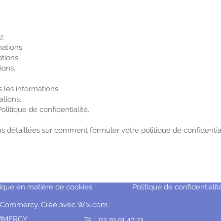
z.
ations.
tions.
ions.
les informations.
ations.
olitique de confidentialité.
s détaillées sur comment formuler votre politique de confidential
tique en matière de cookies
Politique de confidentialit
de Commercy. Créé avec
Wix.com
COMMERCY
Tél : 03 29 91 47 33